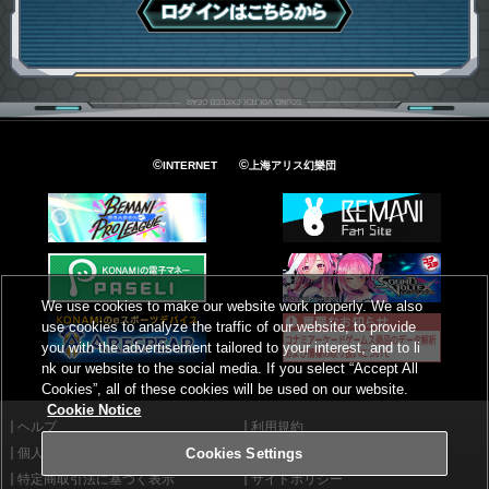
ログインはこちら
©
©
INTERNET
上海アリス幻樂団
We use cookies to make our website work properly. We also
use cookies to analyze the traffic of our website, to provide
you with the advertisement tailored to your interest, and to li
nk our website to the social media. If you select “Accept All
Cookies”, all of these cookies will be used on our website.
Cookie Notice
ヘルプ
利用規約
個人情報等保護方針
外部送信について
Cookies Settings
特定商取引法に基づく表示
サイトポリシー