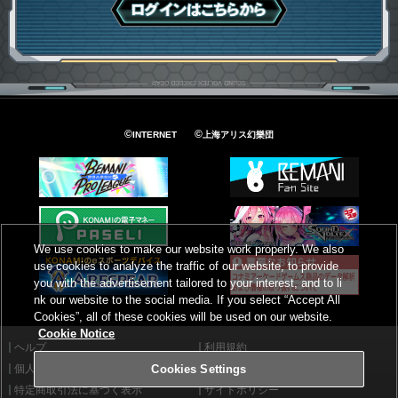
ログインはこちら
©
©
INTERNET
上海アリス幻樂団
We use cookies to make our website work properly. We also
use cookies to analyze the traffic of our website, to provide
you with the advertisement tailored to your interest, and to li
nk our website to the social media. If you select “Accept All
Cookies”, all of these cookies will be used on our website.
Cookie Notice
ヘルプ
利用規約
個人情報等保護方針
外部送信について
Cookies Settings
特定商取引法に基づく表示
サイトポリシー