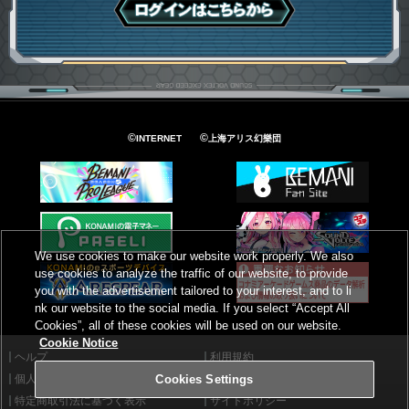
ログインはこちら
©
©
INTERNET
上海アリス幻樂団
We use cookies to make our website work properly. We also
use cookies to analyze the traffic of our website, to provide
you with the advertisement tailored to your interest, and to li
nk our website to the social media. If you select “Accept All
Cookies”, all of these cookies will be used on our website.
Cookie Notice
ヘルプ
利用規約
個人情報等保護方針
外部送信について
Cookies Settings
特定商取引法に基づく表示
サイトポリシー