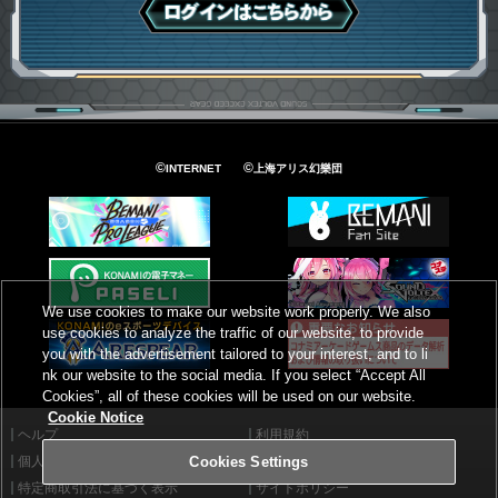
ログインはこちら
©
©
INTERNET
上海アリス幻樂団
We use cookies to make our website work properly. We also
use cookies to analyze the traffic of our website, to provide
you with the advertisement tailored to your interest, and to li
nk our website to the social media. If you select “Accept All
Cookies”, all of these cookies will be used on our website.
Cookie Notice
ヘルプ
利用規約
個人情報等保護方針
外部送信について
Cookies Settings
特定商取引法に基づく表示
サイトポリシー