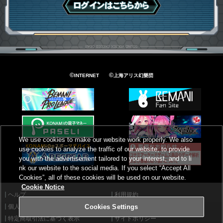
ログインはこちら
©
©
INTERNET
上海アリス幻樂団
We use cookies to make our website work properly. We also
use cookies to analyze the traffic of our website, to provide
you with the advertisement tailored to your interest, and to li
nk our website to the social media. If you select “Accept All
Cookies”, all of these cookies will be used on our website.
Cookie Notice
ヘルプ
利用規約
個人情報等保護方針
外部送信について
Cookies Settings
特定商取引法に基づく表示
サイトポリシー