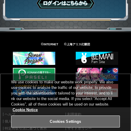
ログインはこちら
©
©
INTERNET
上海アリス幻樂団
We use cookies to make our website work properly. We also
use cookies to analyze the traffic of our website, to provide
you with the advertisement tailored to your interest, and to li
nk our website to the social media. If you select “Accept All
Cookies”, all of these cookies will be used on our website.
Cookie Notice
ヘルプ
利用規約
個人情報等保護方針
外部送信について
Cookies Settings
特定商取引法に基づく表示
サイトポリシー