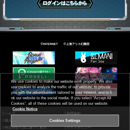
ログインはこちら
©
©
INTERNET
上海アリス幻樂団
We use cookies to make our website work properly. We also
use cookies to analyze the traffic of our website, to provide
you with the advertisement tailored to your interest, and to li
nk our website to the social media. If you select “Accept All
Cookies”, all of these cookies will be used on our website.
Cookie Notice
ヘルプ
利用規約
個人情報等保護方針
外部送信について
Cookies Settings
特定商取引法に基づく表示
サイトポリシー