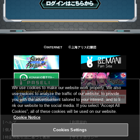
ログインはこちら
©
©
INTERNET
上海アリス幻樂団
We use cookies to make our website work properly. We also
use cookies to analyze the traffic of our website, to provide
you with the advertisement tailored to your interest, and to li
nk our website to the social media. If you select “Accept All
Cookies”, all of these cookies will be used on our website.
Cookie Notice
ヘルプ
利用規約
個人情報等保護方針
外部送信について
Cookies Settings
特定商取引法に基づく表示
サイトポリシー