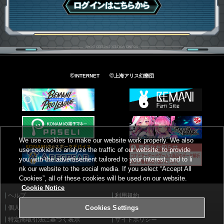
ログインはこちら
©
©
INTERNET
上海アリス幻樂団
We use cookies to make our website work properly. We also
use cookies to analyze the traffic of our website, to provide
you with the advertisement tailored to your interest, and to li
nk our website to the social media. If you select “Accept All
Cookies”, all of these cookies will be used on our website.
Cookie Notice
ヘルプ
利用規約
個人情報等保護方針
外部送信について
Cookies Settings
特定商取引法に基づく表示
サイトポリシー