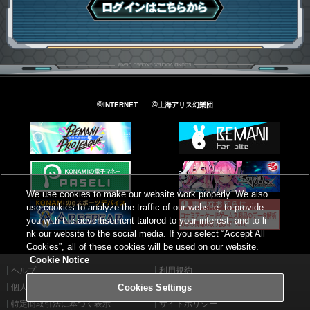
ログインはこちら
©
©
INTERNET
上海アリス幻樂団
We use cookies to make our website work properly. We also
use cookies to analyze the traffic of our website, to provide
you with the advertisement tailored to your interest, and to li
nk our website to the social media. If you select “Accept All
Cookies”, all of these cookies will be used on our website.
Cookie Notice
ヘルプ
利用規約
個人情報等保護方針
外部送信について
Cookies Settings
特定商取引法に基づく表示
サイトポリシー