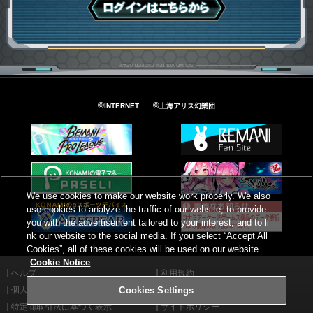
ログインはこちら
©
©
INTERNET
上海アリス幻樂団
We use cookies to make our website work properly. We also
use cookies to analyze the traffic of our website, to provide
you with the advertisement tailored to your interest, and to li
nk our website to the social media. If you select “Accept All
Cookies”, all of these cookies will be used on our website.
Cookie Notice
ヘルプ
利用規約
個人情報等保護方針
外部送信について
Cookies Settings
特定商取引法に基づく表示
サイトポリシー