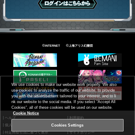
ログインはこちら
©
©
INTERNET
上海アリス幻樂団
We use cookies to make our website work properly. We also
use cookies to analyze the traffic of our website, to provide
you with the advertisement tailored to your interest, and to li
nk our website to the social media. If you select “Accept All
Cookies”, all of these cookies will be used on our website.
Cookie Notice
ヘルプ
利用規約
個人情報等保護方針
外部送信について
Cookies Settings
特定商取引法に基づく表示
サイトポリシー