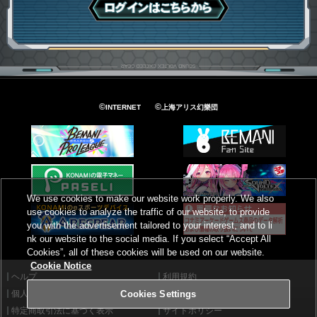
ログインはこちら
©
©
INTERNET
上海アリス幻樂団
We use cookies to make our website work properly. We also
use cookies to analyze the traffic of our website, to provide
you with the advertisement tailored to your interest, and to li
nk our website to the social media. If you select “Accept All
Cookies”, all of these cookies will be used on our website.
Cookie Notice
ヘルプ
利用規約
個人情報等保護方針
外部送信について
Cookies Settings
特定商取引法に基づく表示
サイトポリシー