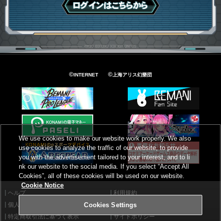
ログインはこちら
©
©
INTERNET
上海アリス幻樂団
We use cookies to make our website work properly. We also
use cookies to analyze the traffic of our website, to provide
you with the advertisement tailored to your interest, and to li
nk our website to the social media. If you select “Accept All
Cookies”, all of these cookies will be used on our website.
Cookie Notice
ヘルプ
利用規約
個人情報等保護方針
外部送信について
Cookies Settings
特定商取引法に基づく表示
サイトポリシー