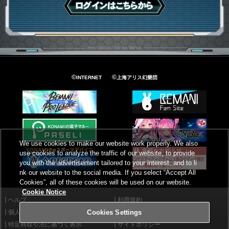
ログインはこちら
©
©
INTERNET
上海アリス幻樂団
We use cookies to make our website work properly. We also
use cookies to analyze the traffic of our website, to provide
you with the advertisement tailored to your interest, and to li
nk our website to the social media. If you select “Accept All
Cookies”, all of these cookies will be used on our website.
Cookie Notice
ヘルプ
利用規約
個人情報等保護方針
外部送信について
Cookies Settings
特定商取引法に基づく表示
サイトポリシー