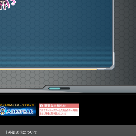
。
外部送信について