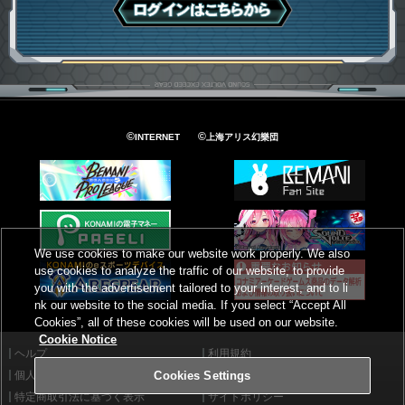
ログインはこちら
©
©
INTERNET
上海アリス幻樂団
We use cookies to make our website work properly. We also
use cookies to analyze the traffic of our website, to provide
you with the advertisement tailored to your interest, and to li
nk our website to the social media. If you select “Accept All
Cookies”, all of these cookies will be used on our website.
Cookie Notice
ヘルプ
利用規約
個人情報等保護方針
外部送信について
Cookies Settings
特定商取引法に基づく表示
サイトポリシー