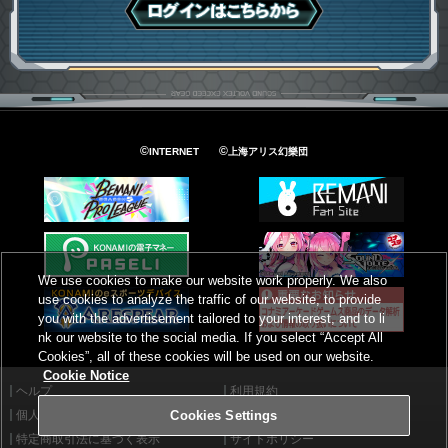
ログインはこちら
©
©
INTERNET
上海アリス幻樂団
We use cookies to make our website work properly. We also
use cookies to analyze the traffic of our website, to provide
you with the advertisement tailored to your interest, and to li
nk our website to the social media. If you select “Accept All
Cookies”, all of these cookies will be used on our website.
Cookie Notice
ヘルプ
利用規約
個人情報等保護方針
外部送信について
Cookies Settings
特定商取引法に基づく表示
サイトポリシー