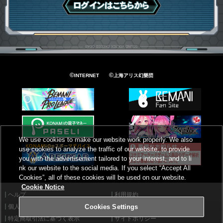
ログインはこちら
©
©
INTERNET
上海アリス幻樂団
We use cookies to make our website work properly. We also
use cookies to analyze the traffic of our website, to provide
you with the advertisement tailored to your interest, and to li
nk our website to the social media. If you select “Accept All
Cookies”, all of these cookies will be used on our website.
Cookie Notice
ヘルプ
利用規約
個人情報等保護方針
外部送信について
Cookies Settings
特定商取引法に基づく表示
サイトポリシー