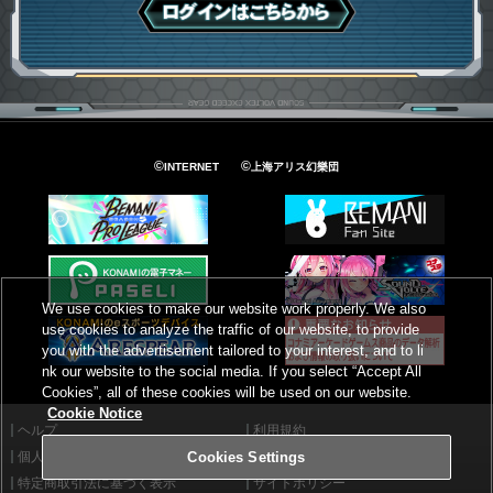
ログインはこちら
©
©
INTERNET
上海アリス幻樂団
We use cookies to make our website work properly. We also
use cookies to analyze the traffic of our website, to provide
you with the advertisement tailored to your interest, and to li
nk our website to the social media. If you select “Accept All
Cookies”, all of these cookies will be used on our website.
Cookie Notice
ヘルプ
利用規約
個人情報等保護方針
外部送信について
Cookies Settings
特定商取引法に基づく表示
サイトポリシー