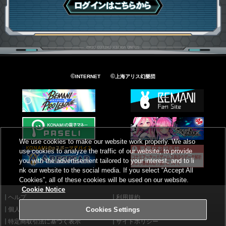
ログインはこちら
©
©
INTERNET
上海アリス幻樂団
We use cookies to make our website work properly. We also
use cookies to analyze the traffic of our website, to provide
you with the advertisement tailored to your interest, and to li
nk our website to the social media. If you select “Accept All
Cookies”, all of these cookies will be used on our website.
Cookie Notice
ヘルプ
利用規約
個人情報等保護方針
外部送信について
Cookies Settings
特定商取引法に基づく表示
サイトポリシー