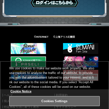
ログインはこちら
©
©
INTERNET
上海アリス幻樂団
We use cookies to make our website work properly. We also
use cookies to analyze the traffic of our website, to provide
you with the advertisement tailored to your interest, and to li
nk our website to the social media. If you select “Accept All
Cookies”, all of these cookies will be used on our website.
Cookie Notice
ヘルプ
利用規約
個人情報等保護方針
外部送信について
Cookies Settings
特定商取引法に基づく表示
サイトポリシー