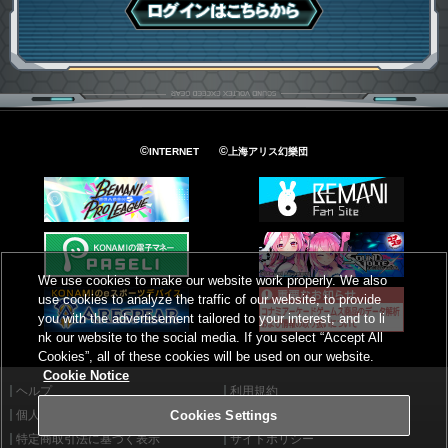
ログインはこちら
©
©
INTERNET
上海アリス幻樂団
We use cookies to make our website work properly. We also
use cookies to analyze the traffic of our website, to provide
you with the advertisement tailored to your interest, and to li
nk our website to the social media. If you select “Accept All
Cookies”, all of these cookies will be used on our website.
Cookie Notice
ヘルプ
利用規約
個人情報等保護方針
外部送信について
Cookies Settings
特定商取引法に基づく表示
サイトポリシー