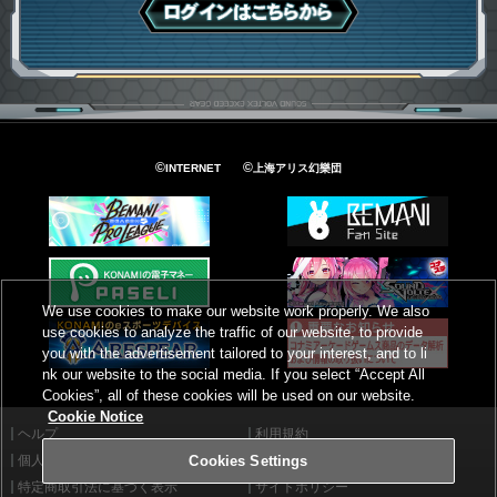
ログインはこちら
©
©
INTERNET
上海アリス幻樂団
We use cookies to make our website work properly. We also
use cookies to analyze the traffic of our website, to provide
you with the advertisement tailored to your interest, and to li
nk our website to the social media. If you select “Accept All
Cookies”, all of these cookies will be used on our website.
Cookie Notice
ヘルプ
利用規約
個人情報等保護方針
外部送信について
Cookies Settings
特定商取引法に基づく表示
サイトポリシー