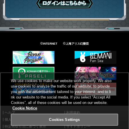
ログインはこちら
©
©
INTERNET
上海アリス幻樂団
We use cookies to make our website work properly. We also
use cookies to analyze the traffic of our website, to provide
you with the advertisement tailored to your interest, and to li
nk our website to the social media. If you select “Accept All
Cookies”, all of these cookies will be used on our website.
Cookie Notice
ヘルプ
利用規約
個人情報等保護方針
外部送信について
Cookies Settings
特定商取引法に基づく表示
サイトポリシー