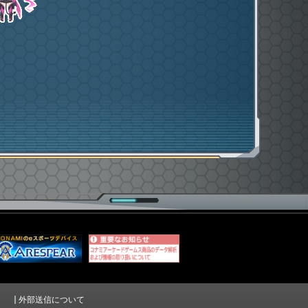
。
外部送信について