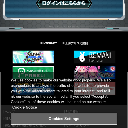
ログインはこちら
©
©
INTERNET
上海アリス幻樂団
We use cookies to make our website work properly. We also
use cookies to analyze the traffic of our website, to provide
you with the advertisement tailored to your interest, and to li
nk our website to the social media. If you select “Accept All
Cookies”, all of these cookies will be used on our website.
Cookie Notice
ヘルプ
利用規約
個人情報等保護方針
外部送信について
Cookies Settings
特定商取引法に基づく表示
サイトポリシー