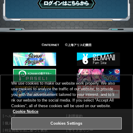
ログインはこちら
©
©
INTERNET
上海アリス幻樂団
We use cookies to make our website work properly. We also
use cookies to analyze the traffic of our website, to provide
you with the advertisement tailored to your interest, and to li
nk our website to the social media. If you select “Accept All
Cookies”, all of these cookies will be used on our website.
Cookie Notice
ヘルプ
利用規約
個人情報等保護方針
外部送信について
Cookies Settings
特定商取引法に基づく表示
サイトポリシー