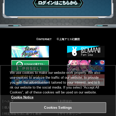
ログインはこちら
©
©
INTERNET
上海アリス幻樂団
We use cookies to make our website work properly. We also
use cookies to analyze the traffic of our website, to provide
you with the advertisement tailored to your interest, and to li
nk our website to the social media. If you select “Accept All
Cookies”, all of these cookies will be used on our website.
Cookie Notice
ヘルプ
利用規約
個人情報等保護方針
外部送信について
Cookies Settings
特定商取引法に基づく表示
サイトポリシー