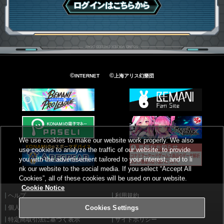
ログインはこちら
©
©
INTERNET
上海アリス幻樂団
We use cookies to make our website work properly. We also
use cookies to analyze the traffic of our website, to provide
you with the advertisement tailored to your interest, and to li
nk our website to the social media. If you select “Accept All
Cookies”, all of these cookies will be used on our website.
Cookie Notice
ヘルプ
利用規約
個人情報等保護方針
外部送信について
Cookies Settings
特定商取引法に基づく表示
サイトポリシー