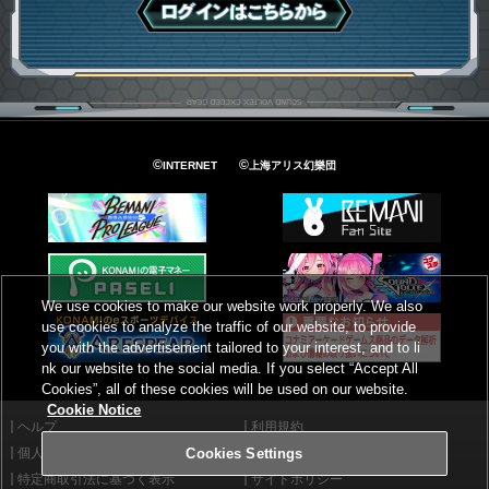
ログインはこちら
©
©
INTERNET
上海アリス幻樂団
We use cookies to make our website work properly. We also
use cookies to analyze the traffic of our website, to provide
you with the advertisement tailored to your interest, and to li
nk our website to the social media. If you select “Accept All
Cookies”, all of these cookies will be used on our website.
Cookie Notice
ヘルプ
利用規約
個人情報等保護方針
外部送信について
Cookies Settings
特定商取引法に基づく表示
サイトポリシー