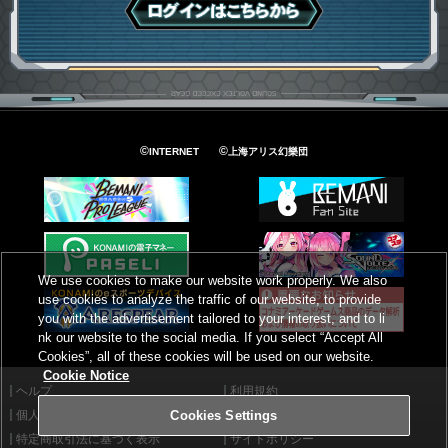
ログインはこちら
©
©
INTERNET
上海アリス幻樂団
We use cookies to make our website work properly. We also
use cookies to analyze the traffic of our website, to provide
you with the advertisement tailored to your interest, and to li
nk our website to the social media. If you select “Accept All
Cookies”, all of these cookies will be used on our website.
Cookie Notice
ヘルプ
利用規約
個人情報等保護方針
外部送信について
Cookies Settings
特定商取引法に基づく表示
サイトポリシー