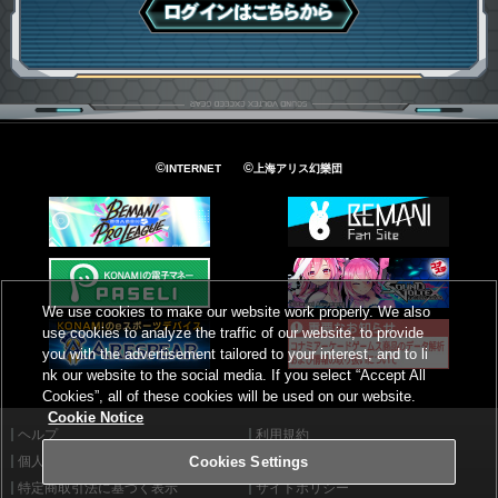
ログインはこちら
©
©
INTERNET
上海アリス幻樂団
We use cookies to make our website work properly. We also
use cookies to analyze the traffic of our website, to provide
you with the advertisement tailored to your interest, and to li
nk our website to the social media. If you select “Accept All
Cookies”, all of these cookies will be used on our website.
Cookie Notice
ヘルプ
利用規約
個人情報等保護方針
外部送信について
Cookies Settings
特定商取引法に基づく表示
サイトポリシー