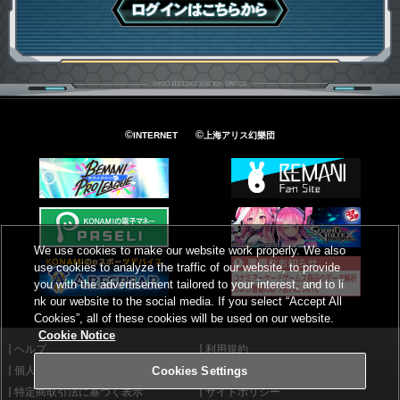
ログインはこちら
©
©
INTERNET
上海アリス幻樂団
We use cookies to make our website work properly. We also
use cookies to analyze the traffic of our website, to provide
you with the advertisement tailored to your interest, and to li
nk our website to the social media. If you select “Accept All
Cookies”, all of these cookies will be used on our website.
Cookie Notice
ヘルプ
利用規約
個人情報等保護方針
外部送信について
Cookies Settings
特定商取引法に基づく表示
サイトポリシー