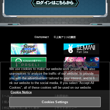
ログインはこちら
©
©
INTERNET
上海アリス幻樂団
We use cookies to make our website work properly. We also
use cookies to analyze the traffic of our website, to provide
you with the advertisement tailored to your interest, and to li
nk our website to the social media. If you select “Accept All
Cookies”, all of these cookies will be used on our website.
Cookie Notice
ヘルプ
利用規約
個人情報等保護方針
外部送信について
Cookies Settings
特定商取引法に基づく表示
サイトポリシー