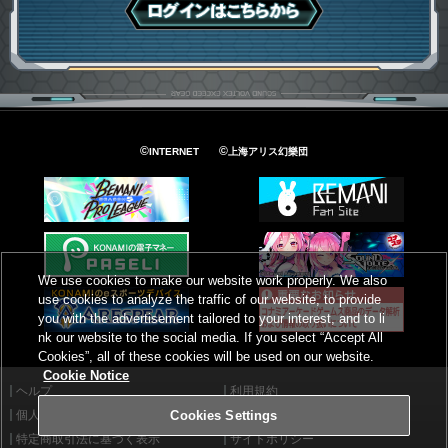
ログインはこちら
©
©
INTERNET
上海アリス幻樂団
We use cookies to make our website work properly. We also
use cookies to analyze the traffic of our website, to provide
you with the advertisement tailored to your interest, and to li
nk our website to the social media. If you select “Accept All
Cookies”, all of these cookies will be used on our website.
Cookie Notice
ヘルプ
利用規約
個人情報等保護方針
外部送信について
Cookies Settings
特定商取引法に基づく表示
サイトポリシー