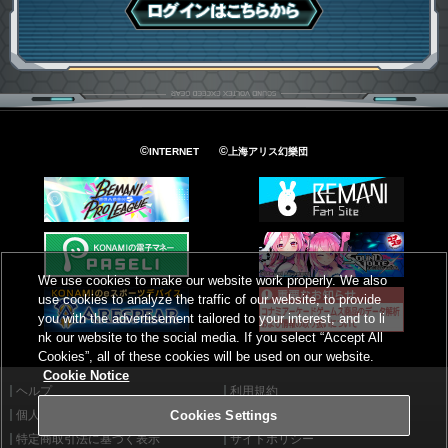
ログインはこちら
©
©
INTERNET
上海アリス幻樂団
We use cookies to make our website work properly. We also
use cookies to analyze the traffic of our website, to provide
you with the advertisement tailored to your interest, and to li
nk our website to the social media. If you select “Accept All
Cookies”, all of these cookies will be used on our website.
Cookie Notice
ヘルプ
利用規約
個人情報等保護方針
外部送信について
Cookies Settings
特定商取引法に基づく表示
サイトポリシー