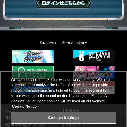
ログインはこちら
©
©
INTERNET
上海アリス幻樂団
We use cookies to make our website work properly. We also
use cookies to analyze the traffic of our website, to provide
you with the advertisement tailored to your interest, and to li
nk our website to the social media. If you select “Accept All
Cookies”, all of these cookies will be used on our website.
Cookie Notice
ヘルプ
利用規約
個人情報等保護方針
外部送信について
Cookies Settings
特定商取引法に基づく表示
サイトポリシー