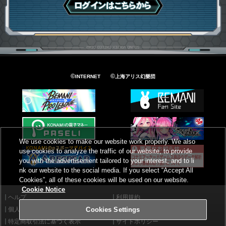
ログインはこちら
©
©
INTERNET
上海アリス幻樂団
We use cookies to make our website work properly. We also
use cookies to analyze the traffic of our website, to provide
you with the advertisement tailored to your interest, and to li
nk our website to the social media. If you select “Accept All
Cookies”, all of these cookies will be used on our website.
Cookie Notice
ヘルプ
利用規約
個人情報等保護方針
外部送信について
Cookies Settings
特定商取引法に基づく表示
サイトポリシー