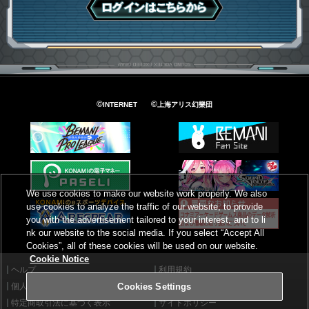
ログインはこちら
©
©
INTERNET
上海アリス幻樂団
We use cookies to make our website work properly. We also
use cookies to analyze the traffic of our website, to provide
you with the advertisement tailored to your interest, and to li
nk our website to the social media. If you select “Accept All
Cookies”, all of these cookies will be used on our website.
Cookie Notice
ヘルプ
利用規約
個人情報等保護方針
外部送信について
Cookies Settings
特定商取引法に基づく表示
サイトポリシー