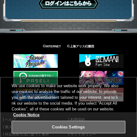
ログインはこちら
©
©
INTERNET
上海アリス幻樂団
We use cookies to make our website work properly. We also
use cookies to analyze the traffic of our website, to provide
you with the advertisement tailored to your interest, and to li
nk our website to the social media. If you select “Accept All
Cookies”, all of these cookies will be used on our website.
Cookie Notice
ヘルプ
利用規約
個人情報等保護方針
外部送信について
Cookies Settings
特定商取引法に基づく表示
サイトポリシー