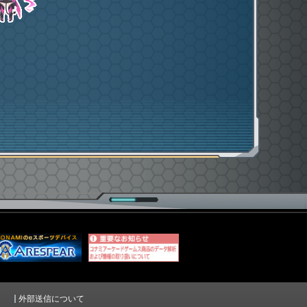
。
外部送信について