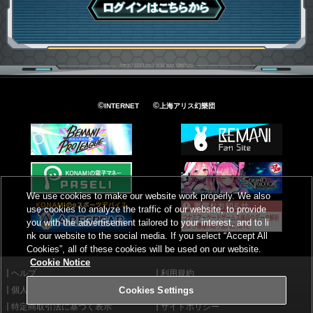
ログインはこちら
©
©
INTERNET
上海アリス幻樂団
We use cookies to make our website work properly. We also
use cookies to analyze the traffic of our website, to provide
you with the advertisement tailored to your interest, and to li
nk our website to the social media. If you select “Accept All
Cookies”, all of these cookies will be used on our website.
Cookie Notice
ヘルプ
利用規約
個人情報等保護方針
外部送信について
Cookies Settings
特定商取引法に基づく表示
サイトポリシー