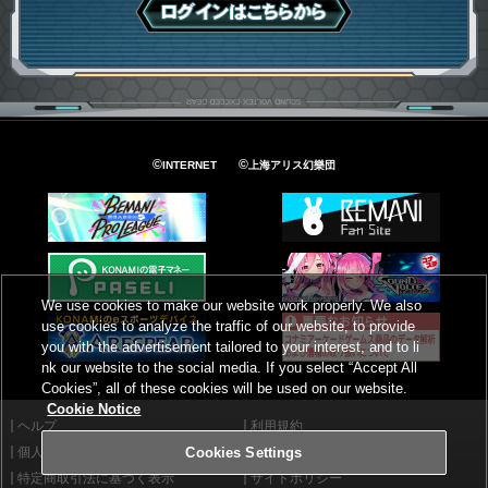
ログインはこちら
©
©
INTERNET
上海アリス幻樂団
We use cookies to make our website work properly. We also
use cookies to analyze the traffic of our website, to provide
you with the advertisement tailored to your interest, and to li
nk our website to the social media. If you select “Accept All
Cookies”, all of these cookies will be used on our website.
Cookie Notice
ヘルプ
利用規約
個人情報等保護方針
外部送信について
Cookies Settings
特定商取引法に基づく表示
サイトポリシー