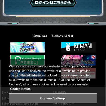
ログインはこちら
©
©
INTERNET
上海アリス幻樂団
We use cookies to make our website work properly. We also
use cookies to analyze the traffic of our website, to provide
you with the advertisement tailored to your interest, and to li
nk our website to the social media. If you select “Accept All
Cookies”, all of these cookies will be used on our website.
Cookie Notice
ヘルプ
利用規約
個人情報等保護方針
外部送信について
Cookies Settings
特定商取引法に基づく表示
サイトポリシー