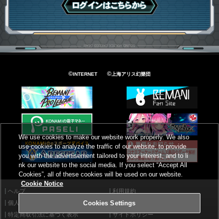
ログインはこちら
©
©
INTERNET
上海アリス幻樂団
We use cookies to make our website work properly. We also
use cookies to analyze the traffic of our website, to provide
you with the advertisement tailored to your interest, and to li
nk our website to the social media. If you select “Accept All
Cookies”, all of these cookies will be used on our website.
Cookie Notice
ヘルプ
利用規約
個人情報等保護方針
外部送信について
Cookies Settings
特定商取引法に基づく表示
サイトポリシー