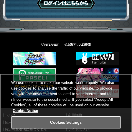
ログインはこちら
©
©
INTERNET
上海アリス幻樂団
We use cookies to make our website work properly. We also
use cookies to analyze the traffic of our website, to provide
you with the advertisement tailored to your interest, and to li
nk our website to the social media. If you select “Accept All
Cookies”, all of these cookies will be used on our website.
Cookie Notice
ヘルプ
利用規約
個人情報等保護方針
外部送信について
Cookies Settings
特定商取引法に基づく表示
サイトポリシー