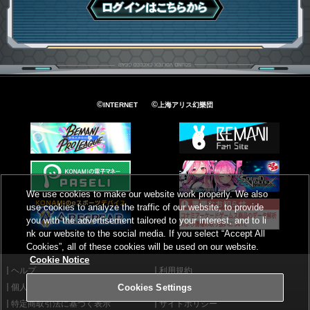
ログインはこちら
©
©
INTERNET
上海アリス幻樂団
We use cookies to make our website work properly. We also
use cookies to analyze the traffic of our website, to provide
you with the advertisement tailored to your interest, and to li
nk our website to the social media. If you select “Accept All
Cookies”, all of these cookies will be used on our website.
Cookie Notice
ヘルプ
利用規約
個人情報等保護方針
外部送信について
Cookies Settings
特定商取引法に基づく表示
サイトポリシー