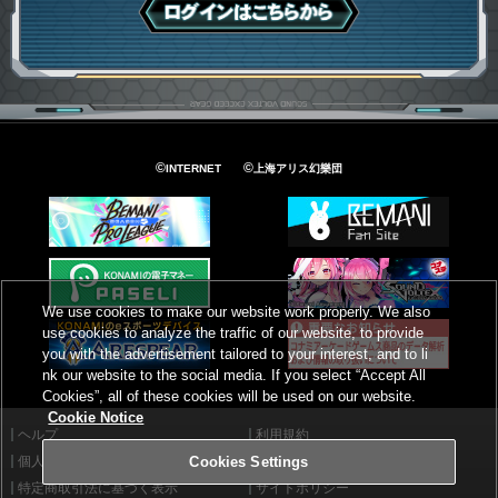
ログインはこちら
©
©
INTERNET
上海アリス幻樂団
We use cookies to make our website work properly. We also
use cookies to analyze the traffic of our website, to provide
you with the advertisement tailored to your interest, and to li
nk our website to the social media. If you select “Accept All
Cookies”, all of these cookies will be used on our website.
Cookie Notice
ヘルプ
利用規約
個人情報等保護方針
外部送信について
Cookies Settings
特定商取引法に基づく表示
サイトポリシー