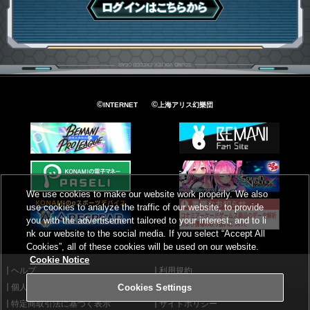
ログインはこちら
©
©
INTERNET
上海アリス幻樂団
We use cookies to make our website work properly. We also
use cookies to analyze the traffic of our website, to provide
you with the advertisement tailored to your interest, and to li
nk our website to the social media. If you select “Accept All
Cookies”, all of these cookies will be used on our website.
Cookie Notice
ヘルプ
利用規約
個人情報等保護方針
外部送信について
Cookies Settings
特定商取引法に基づく表示
サイトポリシー